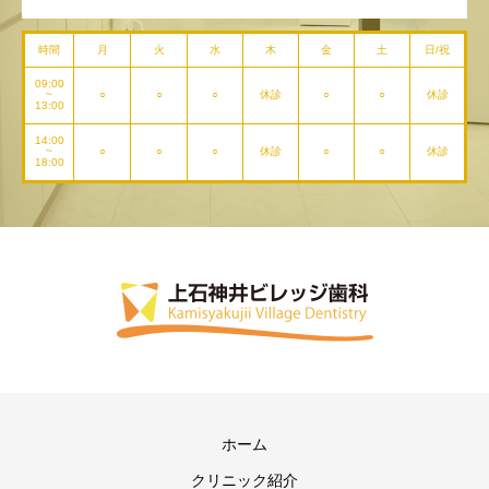
時間
月
火
水
木
金
土
日/祝
09:00
~
○
○
○
休診
○
○
休診
13:00
14:00
~
○
○
○
休診
○
○
休診
18:00
ホーム
クリニック紹介